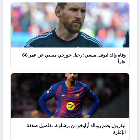
وفاة والد ليونيل ميسي: رحيل خورخي ميسي عن عمر 68
عاماً
ليفربول يضم رونالد أراوخو من برشلونة: تفاصيل صفقة
الإعارة