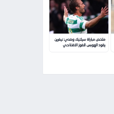
ملخص مباراة سيلتيك ودندي: نيغرين
يقود الهوبس للفوز الافتتاحي