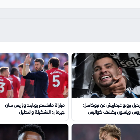
حيل برونو غيماريش عن نيوكاسل:
مباراة مانشستر يونايتد وباريس سان
وس ويلسون يكشف كواليس
جيرمان: التشكيلة والتحليل
لصفقة