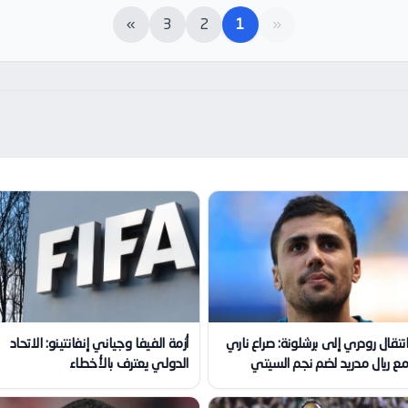
»
3
2
1
«
نتقال رودري إلى برشلونة: صراع ناري
أزمة الفيفا وجياني إنفانتينو: الاتحاد
ع ريال مدريد لضم نجم السيتي
الدولي يعترف بالأخطاء