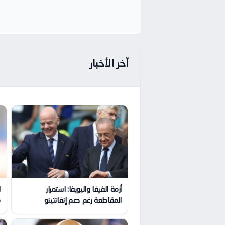
آخر الأخبار
أزمة الفيفا واليويفا: استمرار
ا
المقاطعة رغم دعم إنفانتينو
م