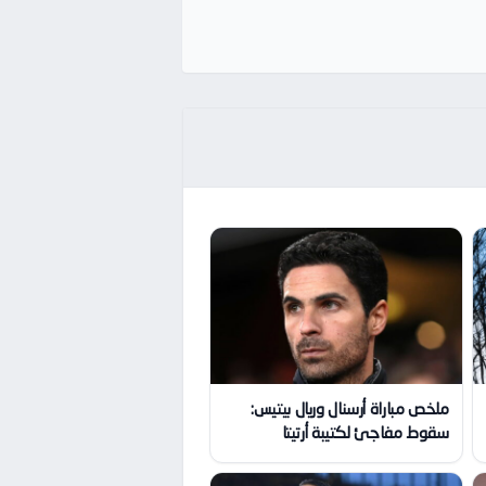
ملخص مباراة أرسنال وريال بيتيس:
سقوط مفاجئ لكتيبة أرتيتا