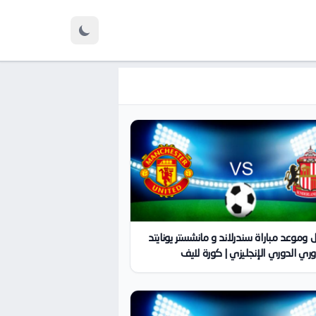
 وموعد مباراة سندرلاند و مانشستر يونايتد
ي الدوري الإنجليزي | كورة لايف