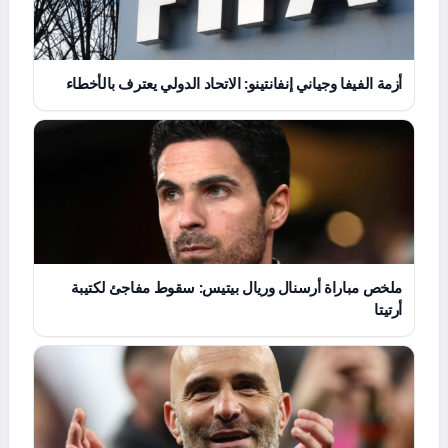
أزمة الفيفا وجياني إنفانتينو: الاتحاد الدولي يعترف بالأخطاء
ملخص مباراة أرسنال وريال بيتيس: سقوط مفاجئ لكتيبة
أرتيتا