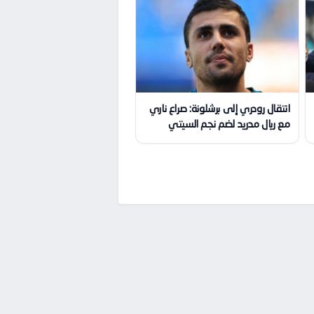
انتقال رودري إلى برشلونة: صراع ناري
مع ريال مدريد لضم نجم السيتي