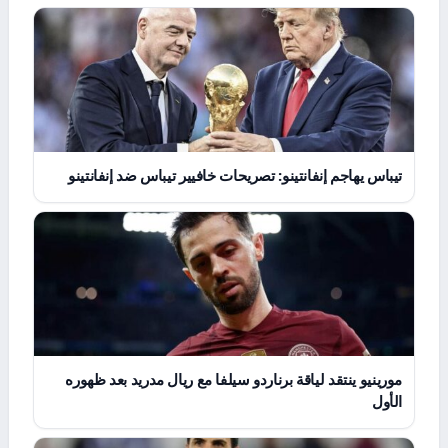
تيباس يهاجم إنفانتينو: تصريحات خافيير تيباس ضد إنفانتينو
مورينيو ينتقد لياقة برناردو سيلفا مع ريال مدريد بعد ظهوره
الأول