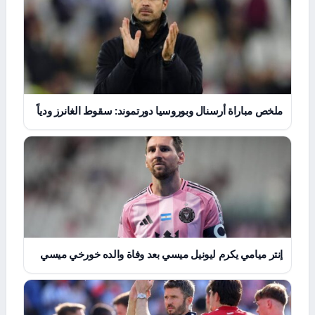
ملخص مباراة أرسنال وبوروسيا دورتموند: سقوط الغانرز ودياً
إنتر ميامي يكرم ليونيل ميسي بعد وفاة والده خورخي ميسي