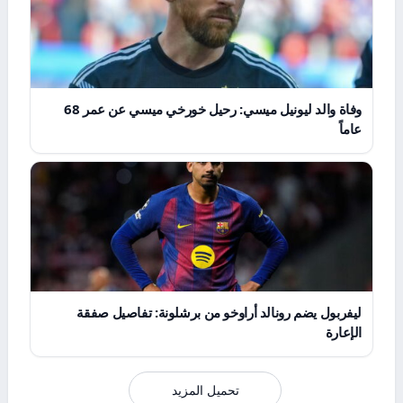
وفاة والد ليونيل ميسي: رحيل خورخي ميسي عن عمر 68
عاماً
ليفربول يضم رونالد أراوخو من برشلونة: تفاصيل صفقة
الإعارة
تحميل المزيد