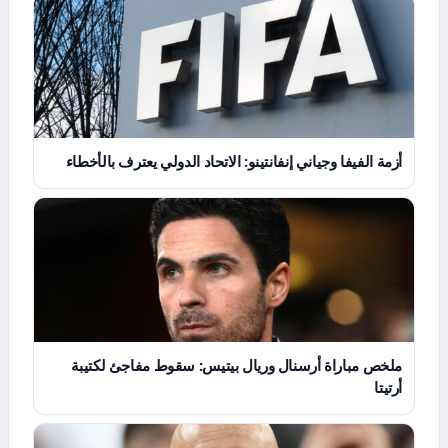
أزمة الفيفا وجياني إنفانتينو: الاتحاد الدولي يعترف بالأخطاء
ملخص مباراة أرسنال وريال بيتيس: سقوط مفاجئ لكتيبة
أرتيتا