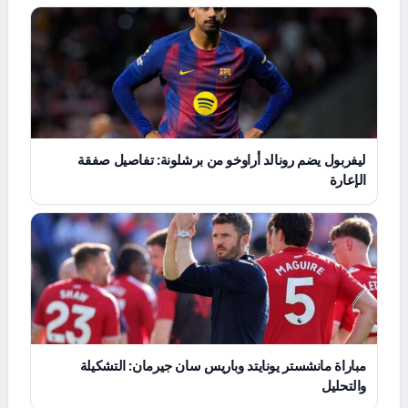
ليفربول يضم رونالد أراوخو من برشلونة: تفاصيل صفقة
الإعارة
مباراة مانشستر يونايتد وباريس سان جيرمان: التشكيلة
والتحليل