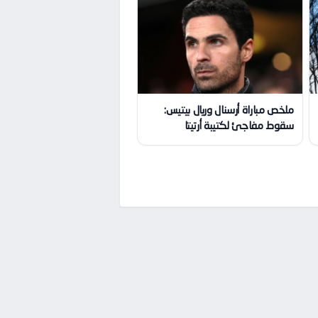
ملخص مباراة أرسنال وريال بيتيس:
سقوط مفاجئ لكتيبة أرتيتا