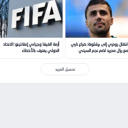
نتقال رودري إلى برشلونة: صراع ناري
أزمة الفيفا وجياني إنفانتينو: الاتحاد
ع ريال مدريد لضم نجم السيتي
الدولي يعترف بالأخطاء
تحميل المزيد