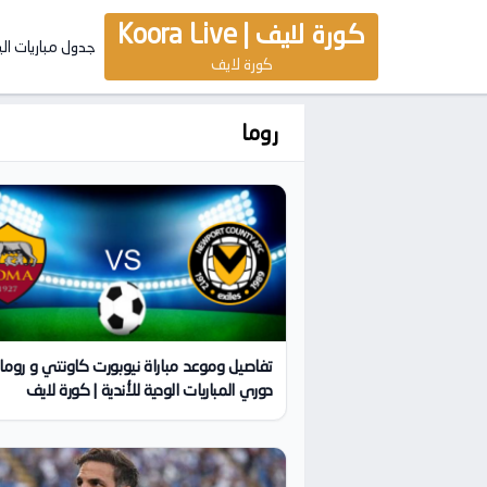
كورة لايف | Koora Live
جدول مباريات ال
كورة لايف
روما
تفاصيل وموعد مباراة نيوبورت كاونتي و روم
دوري المباريات الودية للأندية | كورة لايف