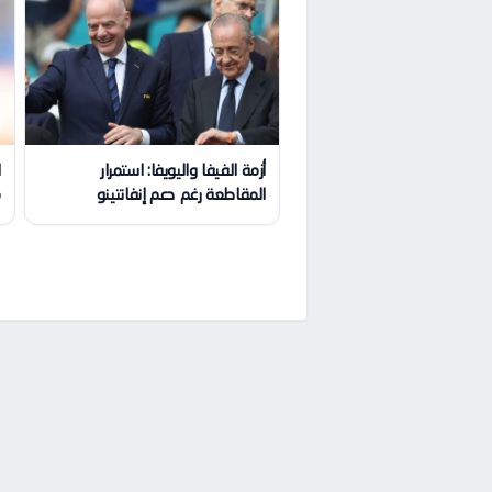
أزمة الفيفا واليويفا: استمرار
ا
المقاطعة رغم دعم إنفانتينو
م