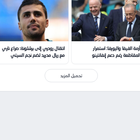
زمة الفيفا واليويفا: استمرار
انتقال رودري إلى برشلونة: صراع ناري
لمقاطعة رغم دعم إنفانتينو
مع ريال مدريد لضم نجم السيتي
تحميل المزيد