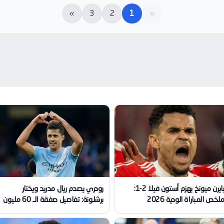
»
3
2
1
«
بايرن ميونخ يهزم أستون فيلا 2-1:
رودري يصدم ريال مدريد ويختار
لخص المباراة الودية 2026
برشلونة: تفاصيل صفقة الـ 60 مليون