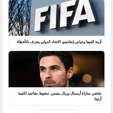
أزمة الفيفا وجياني إنفانتينو: الاتحاد الدولي يعترف بالأخطاء
ملخص مباراة أرسنال وريال بيتيس: سقوط مفاجئ لكتيبة
أرتيتا