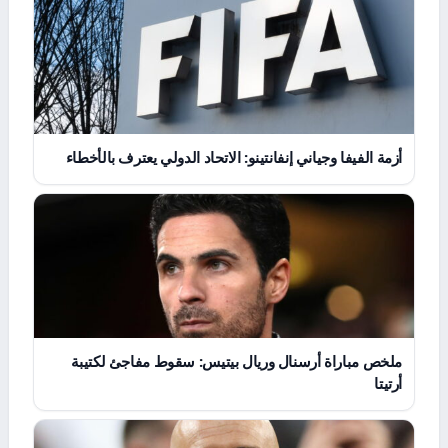
أزمة الفيفا وجياني إنفانتينو: الاتحاد الدولي يعترف بالأخطاء
ملخص مباراة أرسنال وريال بيتيس: سقوط مفاجئ لكتيبة
أرتيتا