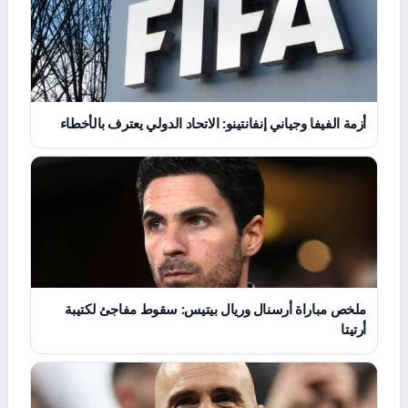
أزمة الفيفا وجياني إنفانتينو: الاتحاد الدولي يعترف بالأخطاء
ملخص مباراة أرسنال وريال بيتيس: سقوط مفاجئ لكتيبة
أرتيتا