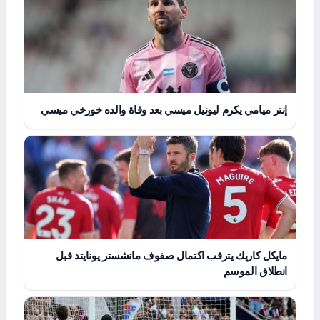
إنتر ميامي يكرم ليونيل ميسي بعد وفاة والده خورخي ميسي
مايكل كاريك يترقب اكتمال صفوف مانشستر يونايتد قبل
انطلاق الموسم