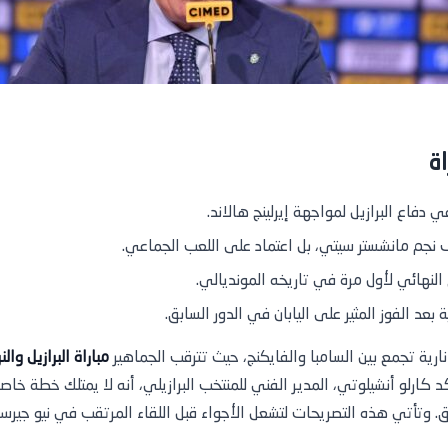
اة
دفاع البرازيل لمواجهة إيرلينج هالاند.
ف نجم مانشستر سيتي، بل اعتماد على اللعب الجماعي.
النهائي لأول مرة في تاريخه المونديالي.
ة بعد الفوز المثير على اليابان في الدور السابق.
ارية تجمع بين السامبا والفايكنج، حيث تترقب الجماهير
مباراة البرازيل والن
هذا السياق، أكد كارلو أنشيلوتي، المدير الفني للمنتخب البرازيلي، أنه لا يمتلك خط
ق. وتأتي هذه التصريحات لتشعل الأجواء قبل اللقاء المرتقب في نيو جي