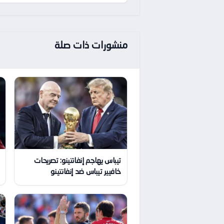
منشورات ذات صلة
تيباس يهاجم إنفانتينو: تصريحات
خافيير تيباس ضد إنفانتينو