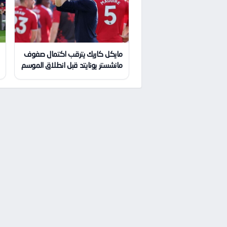
مايكل كاريك يترقب اكتمال صفوف
مانشستر يونايتد قبل انطلاق الموسم