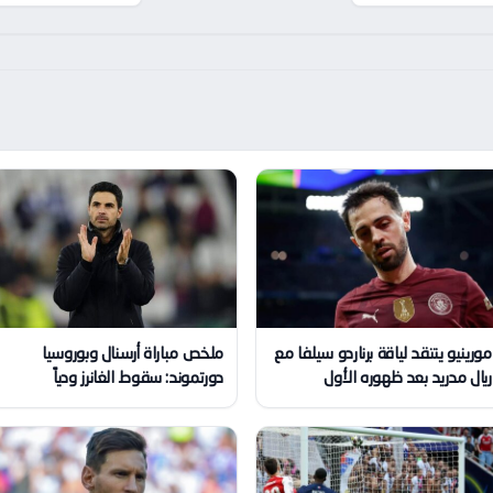
مورينيو ينتقد لياقة برناردو سيلفا مع
ملخص مباراة أرسنال وبوروسيا
ريال مدريد بعد ظهوره الأول
دورتموند: سقوط الغانرز ودياً