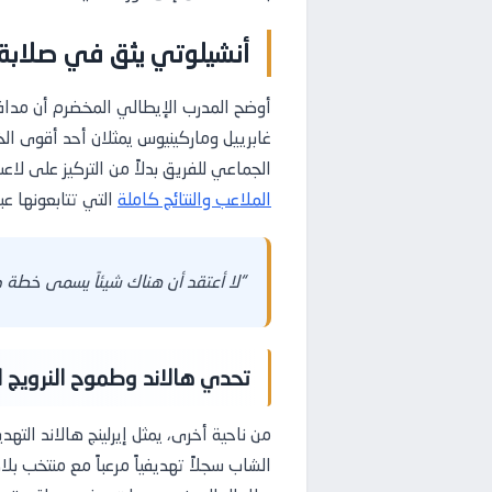
أنشيلوتي يثق في صلابة ا
أوضح المدرب الإيطالي المخضرم أن مدافعيه
غابرييل وماركينيوس يمثلان أحد أقوى الخ
الجماعي للفريق بدلاً من التركيز على 
الملاعب والنتائج كاملة
التي تتابعونها عبر
“لا أعتقد أن هناك شيئاً يسمى خطة ض
تحدي هالاند وطموح النرويج ا