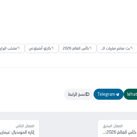
بث مباشر مباريات اليوم
كأس العالم 2026
كارلو أنشيلوتي
منتخب البراز
What
Telegram
نسخ الرابط
المقال السابق
المقال التالي
لعالم 2026:...
إثارة المونديال: غيمار