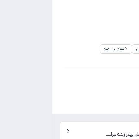
يل
منتخب النرويج
يش يهدر ركلة جزاء...