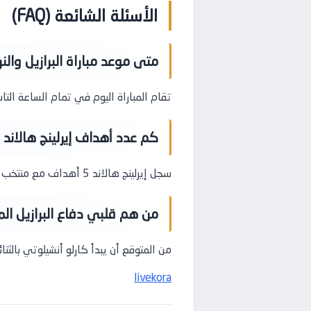
الأسئلة الشائعة (FAQ)
متى موعد مباراة البرازيل والنروي
تقام المباراة اليوم في تمام الساعة التاسعة مساءً بتوقيت المملكة 
كم عدد أهداف إيرلينج هالاند في كأس ا
سجل إيرلينج هالاند 5 أهداف مع منتخب النرويج في النسخة الحالية من البطولة قبل مواجهة البرازيل.
من هم قلبي دفاع البرازيل ال
من المتوقع أن يبدأ كارلو أنشيلوتي بالث
livekora