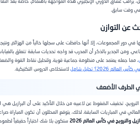
يراقب عشاق الدوري الإنجليزي هذه المواجهة باهتمام، خاصة بعد التقار
ي وقت سابق.
ث عن التوازن
منها في دور المجموعات، إلا أنها حافظت على سجلها خالياً من الهزائم. ونتي
اعي. ومن الجدير بالذكر أن المدرب قد واجه تحديات سابقة تتعلق بالغيابات
، مما جعله يعتمد على منظومة جماعية قوية. ولتحليل نقاط القوة والضعف
الم 2026؟ تحليل شامل
لاستخلاص الدروس التكتيكية.
هي الطرف الأضعف
نرويج، تخفيف الضغوط عن لاعبيه من خلال التأكيد على أن البرازيل هي ال
عالي في المباريات السابقة. لذلك، يتوقع المحللون أن تكون المباراة صراعاً
ازيل والنرويج في كأس العالم 2026
ستكون بلا شك اختباراً حقيقياً لطم