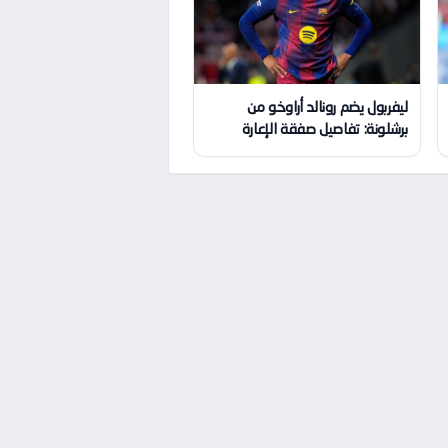
ليفربول يضم رونالد أراوخو من
برشلونة: تفاصيل صفقة الإعارة