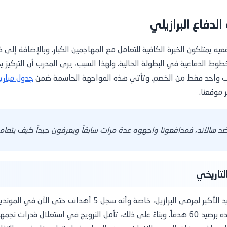
لدفاع البرازيلي
 يمتلكون الخبرة الكافية للتعامل مع المهاجمين الكبار. وبالإضافة إلى ذل
طوط الدفاعية في البطولة الحالية. ولهذا السبب، يرى المدرب أن التركيز
لاعب واحد فقط من الخصم. وتأتي هذه المواجهة الحاسمة ضمن
 موقعنا.
د هالاند، فمدافعونا واجهوه عدة مرات سابقاً ويعرفون جيداً كيف يتعامل
لتاريخي
من ناحية أخرى، يمثل إيرلينج هالاند التهديد الأكبر لمرمى البرازيل،
الشاب سجلاً تهديفياً مرعباً مع منتخب بلاده برصيد 60 هدفاً. وبناءً على ذلك، تأمل النرويج ف