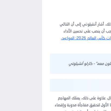
ك، أشار أنشيلوتي إلى أن الثنائي
 يجب أن ينصب على تحسين الأداء
جدول مباريات كأس العالم 2026: المواعيد،
ون معه.” – كارلو أنشيلوتي
 خاصة وأنه سجل 5 أهداف حتى الآن في المونديال. علاوة على ذلك، يمتلك المهاجم
ي استغلال قدرات نجمها الأول لتحقيق مفاجأة مدوية وإقصاء