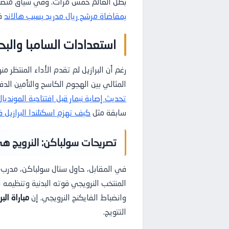
بطل العالم خمس مرات. وفي سياق متصل، 
بمقاضاة مرشح ريال مدريد بسبب هالاند
ف
استعدادات السامبا والبح
رغم أن البرازيل لم تقدم الأداء المنتظر 
المثالي بين الهجوم الكاسح والتأمين الدف
تحديث إصابة نيمار قبل افتتاحية المونديال
سابقة مثل
كيف تهزم اسكتلندا البرازيل في كأس الع
تصريحات سولباكن: النرويج 
في المقابل، حاول ستال سولباكن، مدرب ال
المنتخب النرويجي قوته البدنية وتنظيمه ال
وانضباط الفايكنج النرويجي. إن
مباراة البر
التتويج.