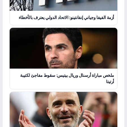
أزمة الفيفا وجياني إنفانتينو: الاتحاد الدولي يعترف بالأخطاء
ملخص مباراة أرسنال وريال بيتيس: سقوط مفاجئ لكتيبة
أرتيتا