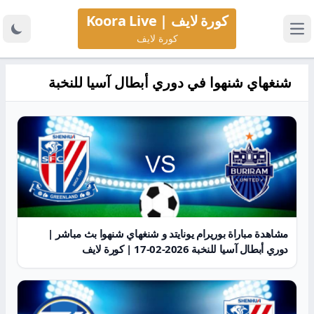
كورة لايف | Koora Live
كورة لايف
شنغهاي شنهوا في دوري أبطال آسيا للنخبة
مشاهدة مباراة بوريرام يونايتد و شنغهاي شنهوا بث مباشر |
دوري أبطال آسيا للنخبة 2026-02-17 | كورة لايف