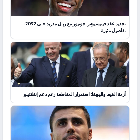
تجديد عقد فينيسيوس جونيور مع ريال مدريد حتى 2032:
تفاصيل مثيرة
أزمة الفيفا واليويفا: استمرار المقاطعة رغم دعم إنفانتينو