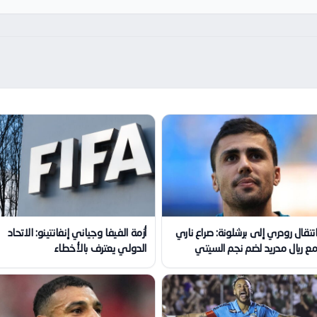
نتقال رودري إلى برشلونة: صراع ناري
أزمة الفيفا وجياني إنفانتينو: الاتحاد
ع ريال مدريد لضم نجم السيتي
الدولي يعترف بالأخطاء