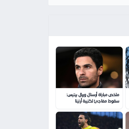
ملخص مباراة أرسنال وريال بيتيس:
سقوط مفاجئ لكتيبة أرتيتا