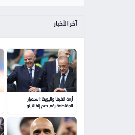
آخر الأخبار
أزمة الفيفا واليويفا: استمرار
ا
المقاطعة رغم دعم إنفانتينو
م