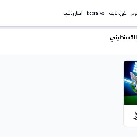
يوم
كورة لايف
kooralive
أخبار رياضية
 القسنطيني
ي
القسنطيني بث مباشر | الدوري الجزائري 2026-