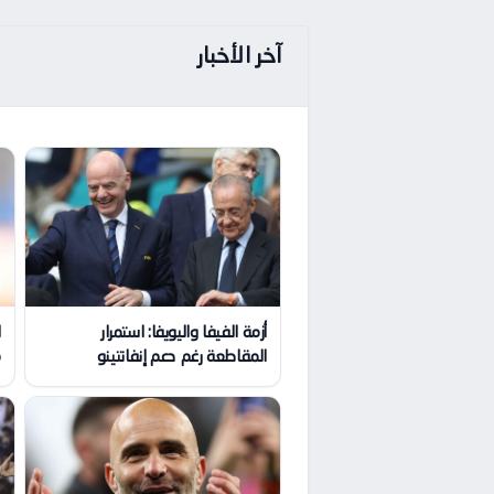
آخر الأخبار
أزمة الفيفا واليويفا: استمرار
ا
المقاطعة رغم دعم إنفانتينو
م