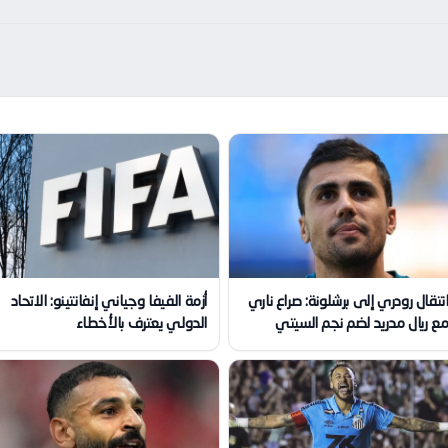
نتقال رودري إلى برشلونة: صراع ناري
أزمة الفيفا وجياني إنفانتينو: الاتحاد
ع ريال مدريد لضم نجم السيتي
الدولي يعترف بالأخطاء