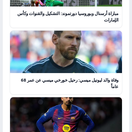
مباراة أرسنال وبوروسيا دورتموند: التشكيل والقنوات وكأس
الإمارات
وفاة والد ليونيل ميسي: رحيل خورخي ميسي عن عمر 68
عاماً