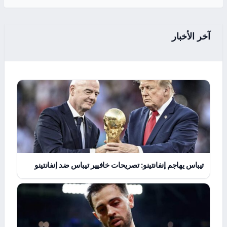
آخر الأخبار
تيباس يهاجم إنفانتينو: تصريحات خافيير تيباس ضد إنفانتينو