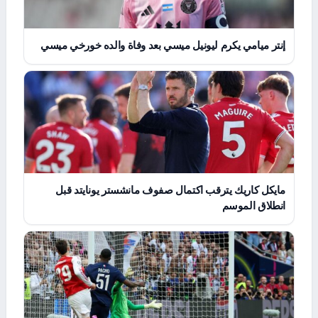
إنتر ميامي يكرم ليونيل ميسي بعد وفاة والده خورخي ميسي
مايكل كاريك يترقب اكتمال صفوف مانشستر يونايتد قبل
انطلاق الموسم