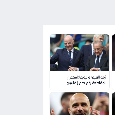
أزمة الفيفا واليويفا: استمرار
المقاطعة رغم دعم إنفانتينو