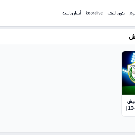
يوم
كورة لايف
kooralive
أخبار رياضية
يش
لجيش
بث مباشر | كأس مصر – ربع النهائي 2026-03-13 |