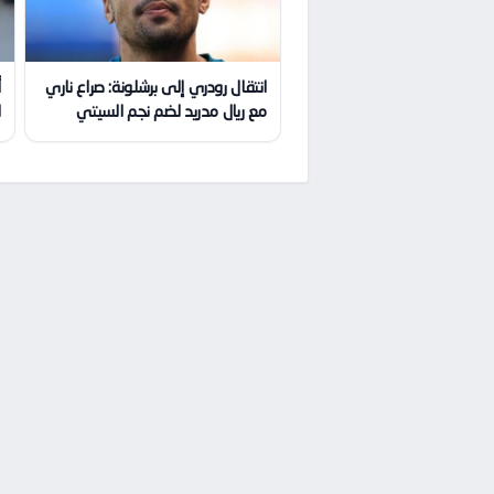
انتقال رودري إلى برشلونة: صراع ناري
أ
مع ريال مدريد لضم نجم السيتي
ا