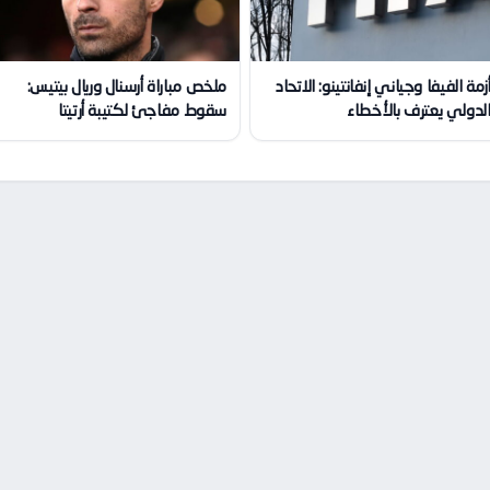
زمة الفيفا وجياني إنفانتينو: الاتحاد
ملخص مباراة أرسنال وريال بيتيس:
لدولي يعترف بالأخطاء
سقوط مفاجئ لكتيبة أرتيتا