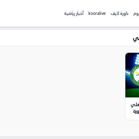
يوم
كورة لايف
kooralive
أخبار رياضية
لي
اهلي
صري 2026-03-05 | كورة