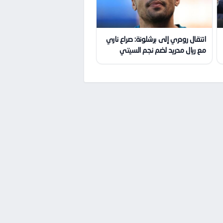
انتقال رودري إلى برشلونة: صراع ناري
مع ريال مدريد لضم نجم السيتي