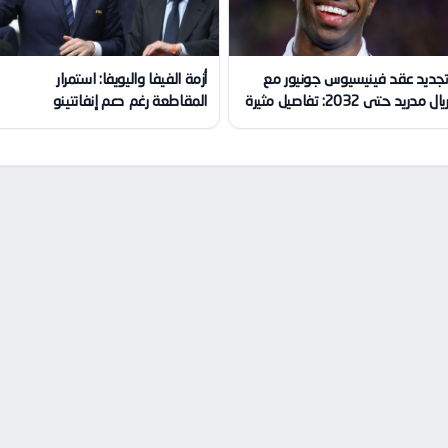
جديد عقد فينيسيوس جونيور مع
أزمة الفيفا واليويفا: استمرار
يال مدريد حتى 2032: تفاصيل مثيرة
المقاطعة رغم دعم إنفانتينو