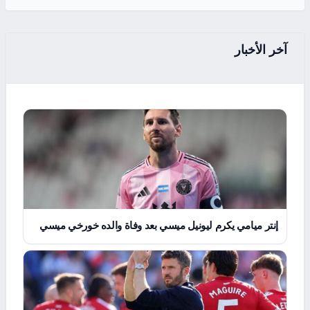
آخر الأخبار
إنتر ميامي يكرم ليونيل ميسي بعد وفاة والده خورخي ميسي