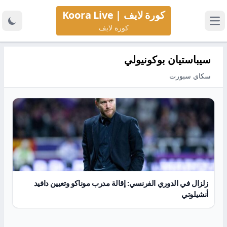
كورة لايف | Koora Live
كورة لايف
سيباستيان بوكونيولي
سكاي سبورت
زلزال في الدوري الفرنسي: إقالة مدرب موناكو وتعيين دافيد
أنشيلوتي