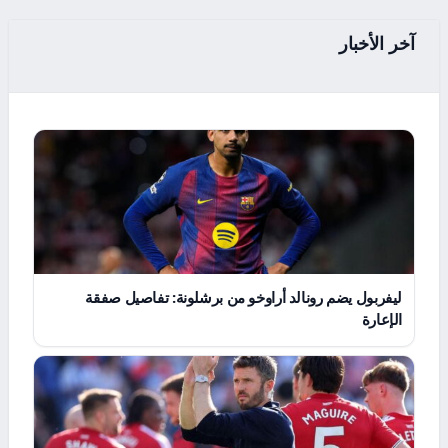
آخر الأخبار
ليفربول يضم رونالد أراوخو من برشلونة: تفاصيل صفقة
الإعارة