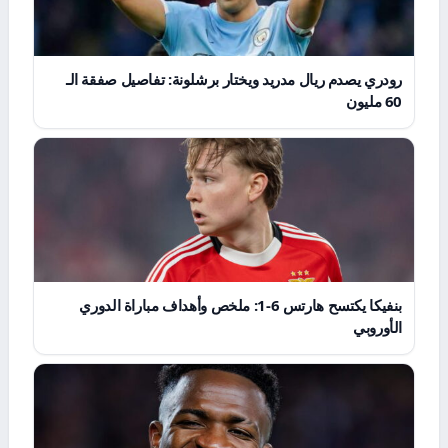
رودري يصدم ريال مدريد ويختار برشلونة: تفاصيل صفقة الـ
60 مليون
بنفيكا يكتسح هارتس 6-1: ملخص وأهداف مباراة الدوري
الأوروبي