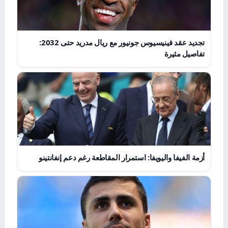
تجديد عقد فينيسيوس جونيور مع ريال مدريد حتى 2032:
تفاصيل مثيرة
أزمة الفيفا واليويفا: استمرار المقاطعة رغم دعم إنفانتينو