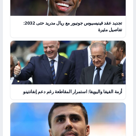
تجديد عقد فينيسيوس جونيور مع ريال مدريد حتى 2032:
تفاصيل مثيرة
أزمة الفيفا واليويفا: استمرار المقاطعة رغم دعم إنفانتينو