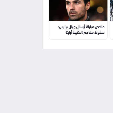
ملخص مباراة أرسنال وريال بيتيس:
سقوط مفاجئ لكتيبة أرتيتا