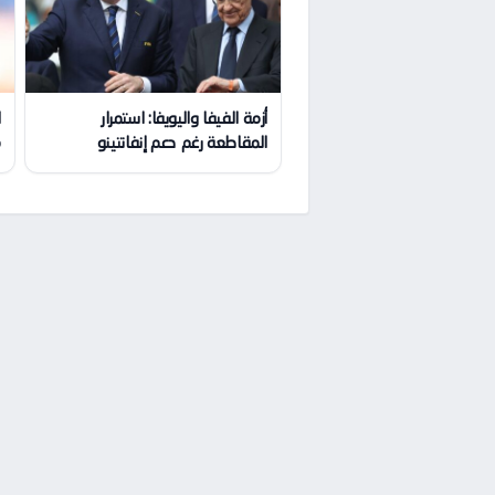
أزمة الفيفا واليويفا: استمرار
ا
المقاطعة رغم دعم إنفانتينو
م