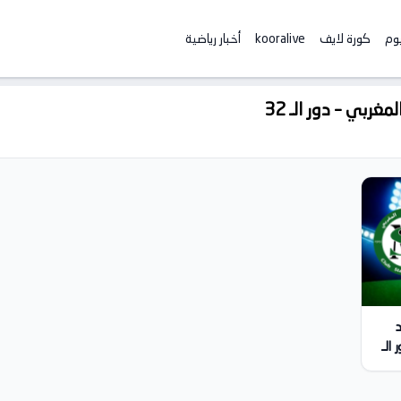
يوم
كورة لايف
kooralive
أخبار رياضية
بي – دور الـ 32
الـ