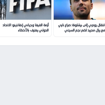
نتقال رودري إلى برشلونة: صراع ناري
أزمة الفيفا وجياني إنفانتينو: الاتحاد
ع ريال مدريد لضم نجم السيتي
الدولي يعترف بالأخطاء