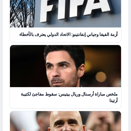
أزمة الفيفا وجياني إنفانتينو: الاتحاد الدولي يعترف بالأخطاء
ملخص مباراة أرسنال وريال بيتيس: سقوط مفاجئ لكتيبة
أرتيتا