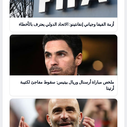
أزمة الفيفا وجياني إنفانتينو: الاتحاد الدولي يعترف بالأخطاء
ملخص مباراة أرسنال وريال بيتيس: سقوط مفاجئ لكتيبة
أرتيتا