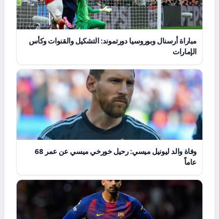
مباراة أرسنال وبوروسيا دورتموند: التشكيل والقنوات وكأس
الإمارات
وفاة والد ليونيل ميسي: رحيل خورخي ميسي عن عمر 68
عاماً