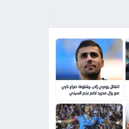
انتقال رودري إلى برشلونة: صراع ناري
مع ريال مدريد لضم نجم السيتي