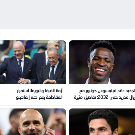
جديد عقد فينيسيوس جونيور مع
أزمة الفيفا واليويفا: استمرار
يال مدريد حتى 2032: تفاصيل مثيرة
المقاطعة رغم دعم إنفانتينو