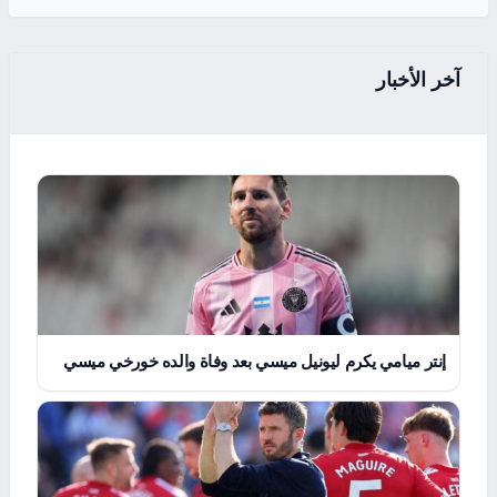
آخر الأخبار
إنتر ميامي يكرم ليونيل ميسي بعد وفاة والده خورخي ميسي