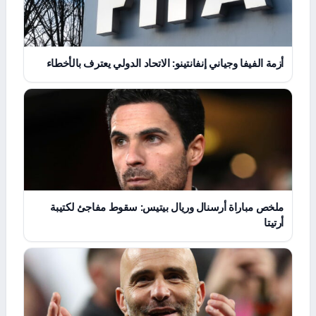
أزمة الفيفا وجياني إنفانتينو: الاتحاد الدولي يعترف بالأخطاء
ملخص مباراة أرسنال وريال بيتيس: سقوط مفاجئ لكتيبة
أرتيتا