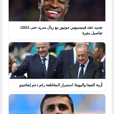
تجديد عقد فينيسيوس جونيور مع ريال مدريد حتى 2032:
تفاصيل مثيرة
أزمة الفيفا واليويفا: استمرار المقاطعة رغم دعم إنفانتينو