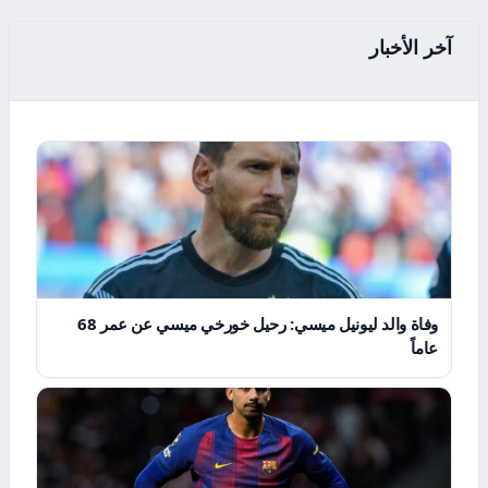
آخر الأخبار
وفاة والد ليونيل ميسي: رحيل خورخي ميسي عن عمر 68
عاماً