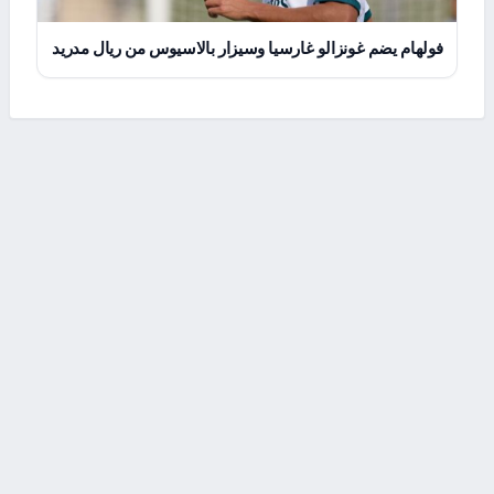
فولهام يضم غونزالو غارسيا وسيزار بالاسيوس من ريال مدريد