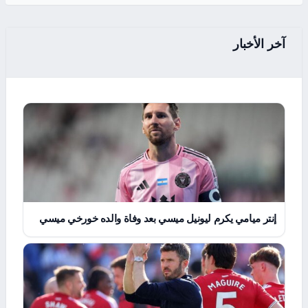
آخر الأخبار
إنتر ميامي يكرم ليونيل ميسي بعد وفاة والده خورخي ميسي