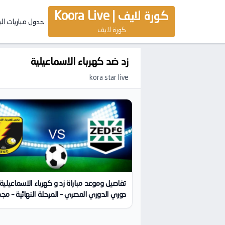
كورة لايف | Koora Live
جدول مباريات ال
كورة لايف
زد ضد كهرباء الاسماعيلية
kora star live
تفاصيل وموعد مباراة زد و كهرباء الاسماعيلي
دوري الدوري المصري – المرحلة النهائية – مج
الهبوط | كورة لايف