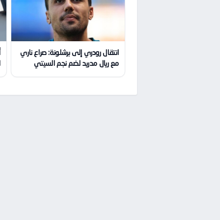
انتقال رودري إلى برشلونة: صراع ناري
أ
مع ريال مدريد لضم نجم السيتي
ا