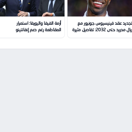
جديد عقد فينيسيوس جونيور مع
أزمة الفيفا واليويفا: استمرار
يال مدريد حتى 2032: تفاصيل مثيرة
المقاطعة رغم دعم إنفانتينو