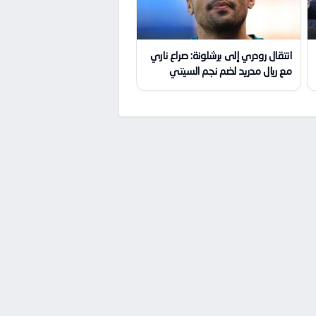
انتقال رودري إلى برشلونة: صراع ناري
مع ريال مدريد لضم نجم السيتي