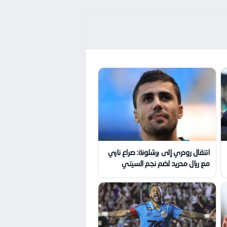
انتقال رودري إلى برشلونة: صراع ناري
مع ريال مدريد لضم نجم السيتي