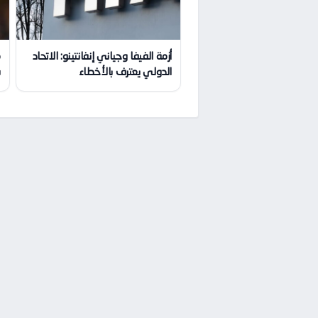
أزمة الفيفا وجياني إنفانتينو: الاتحاد
م
الدولي يعترف بالأخطاء
س