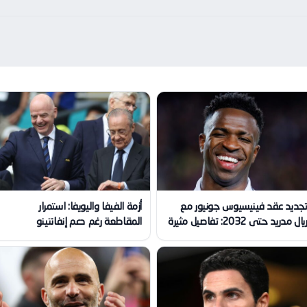
جديد عقد فينيسيوس جونيور مع
أزمة الفيفا واليويفا: استمرار
يال مدريد حتى 2032: تفاصيل مثيرة
المقاطعة رغم دعم إنفانتينو