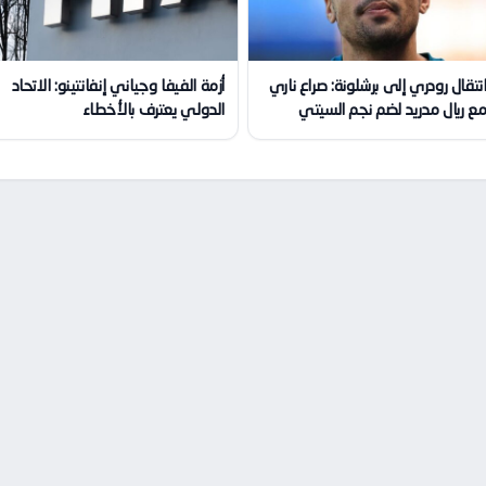
نتقال رودري إلى برشلونة: صراع ناري
أزمة الفيفا وجياني إنفانتينو: الاتحاد
ع ريال مدريد لضم نجم السيتي
الدولي يعترف بالأخطاء