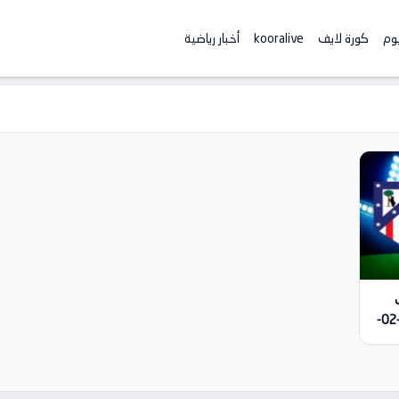
يوم
كورة لايف
kooralive
أخبار رياضية
مباشر | كأس ملك إسبانيا – ربع النهائي 2026-02-