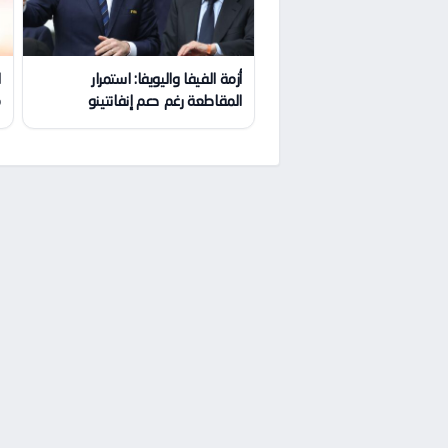
أزمة الفيفا واليويفا: استمرار
ا
المقاطعة رغم دعم إنفانتينو
م