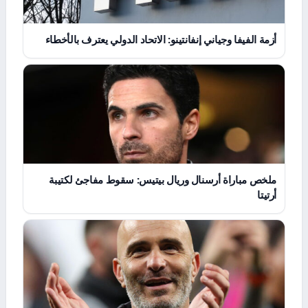
أزمة الفيفا وجياني إنفانتينو: الاتحاد الدولي يعترف بالأخطاء
ملخص مباراة أرسنال وريال بيتيس: سقوط مفاجئ لكتيبة
أرتيتا