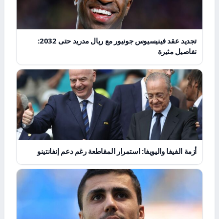
تجديد عقد فينيسيوس جونيور مع ريال مدريد حتى 2032:
تفاصيل مثيرة
أزمة الفيفا واليويفا: استمرار المقاطعة رغم دعم إنفانتينو