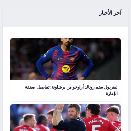
آخر الأخبار
ليفربول يضم رونالد أراوخو من برشلونة: تفاصيل صفقة
الإعارة