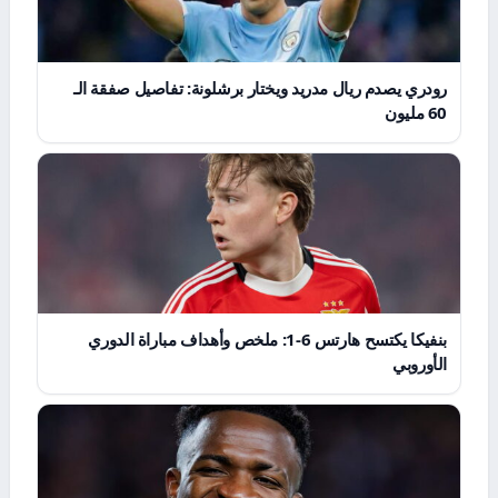
رودري يصدم ريال مدريد ويختار برشلونة: تفاصيل صفقة الـ
60 مليون
بنفيكا يكتسح هارتس 6-1: ملخص وأهداف مباراة الدوري
الأوروبي