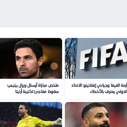
زمة الفيفا وجياني إنفانتينو: الاتحاد
ملخص مباراة أرسنال وريال بيتيس:
لدولي يعترف بالأخطاء
سقوط مفاجئ لكتيبة أرتيتا