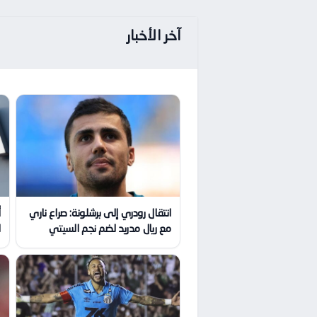
آخر الأخبار
انتقال رودري إلى برشلونة: صراع ناري
أ
مع ريال مدريد لضم نجم السيتي
ا