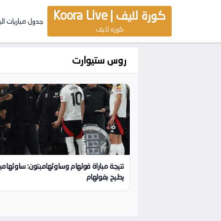
كورة لايف | Koora Live
جدول مباريات ال
كورة لايف
روس ستيوارت
نتيجة مباراة فولهام وساوثهامبتون: ساوثهامب
يطيح بفولهام