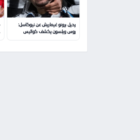
رحيل برونو غيماريش عن نيوكاسل:
م
روس ويلسون يكشف كواليس
ج
الصفقة