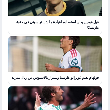
فيل فودين يعلن استعداده لقيادة مانشستر سيتي في حقبة
ماريسكا
فولهام يضم غونزالو غارسيا وسيزار بالاسيوس من ريال مدريد