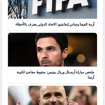
أزمة الفيفا وجياني إنفانتينو: الاتحاد الدولي يعترف بالأخطاء
ملخص مباراة أرسنال وريال بيتيس: سقوط مفاجئ لكتيبة
أرتيتا