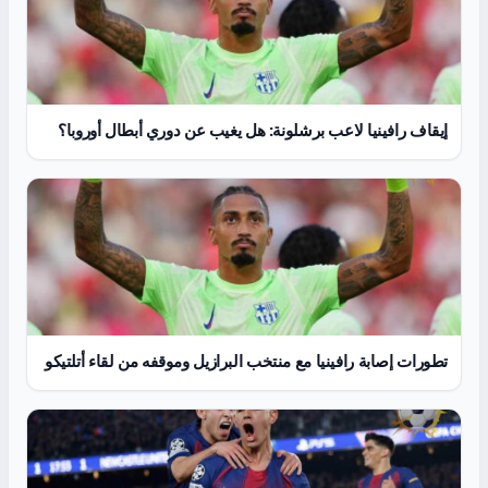
إيقاف رافينيا لاعب برشلونة: هل يغيب عن دوري أبطال أوروبا؟
تطورات إصابة رافينيا مع منتخب البرازيل وموقفه من لقاء أتلتيكو