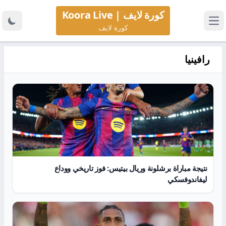
كورة لايف | Koora Live
كورة لايف
رافينيا
نتيجة مباراة برشلونة وريال بيتيس: فوز تاريخي ووداع
ليفاندوفسكي