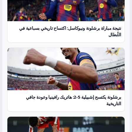
نتيجة مباراة برشلونة ونيوكاسل: اكتساح تاريخي بسباعية في
الأبطال
برشلونة يكتسح إشبيلية 5-2: هاتريك رافينيا وعودة جافي
التاريخية