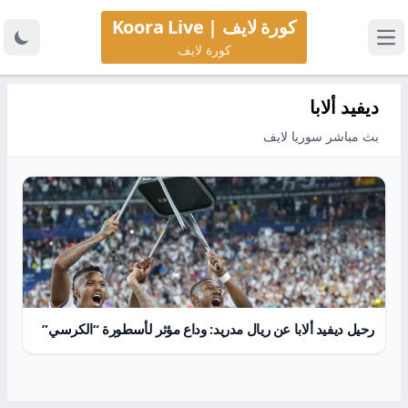
كورة لايف | Koora Live
كورة لايف
ديفيد ألابا
بث مباشر سوريا لايف
رحيل ديفيد ألابا عن ريال مدريد: وداع مؤثر لأسطورة “الكرسي”